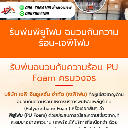
รับพ่นพียูโฟม ฉนวนกันความ
ร้อน-เจพีโฟม
รับพ่นฉนวนกันความร้อน PU
Foam ครบวงจร
บริษัท เจพี อินซูเลชั่น จำกัด (เจพีโฟม)
คือผู้เชี่ยวชาญด้าน
ฉนวนกันความร้อน ให้การบริการพ่นโฟมโพลียูรีเทน
(Polyurethane Foam) หรือเรียกสั้นๆ ว่า
พียูโฟม (
PU Foam
)
ด้วยประสบการณ์และความเชี่ยวชาญที่
สะสมมาอย่างยาวนาน เราพร้อมให้บริการที่เหนือกว่า ด้วย