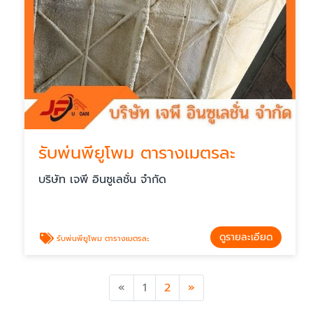
รับพ่นพียูโพม ตารางเมตรละ
บริษัท เจพี อินซูเลชั่น จำกัด
ดูรายละเอียด
รับพ่นพียูโพม ตารางเมตรละ
Previous
Next
«
1
2
»