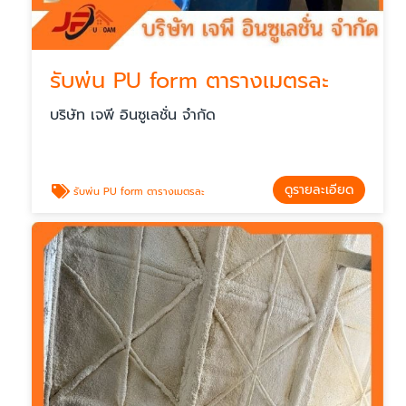
รับพ่น PU form ตารางเมตรละ
บริษัท เจพี อินซูเลชั่น จำกัด
ดูรายละเอียด
รับพ่น PU form ตารางเมตรละ