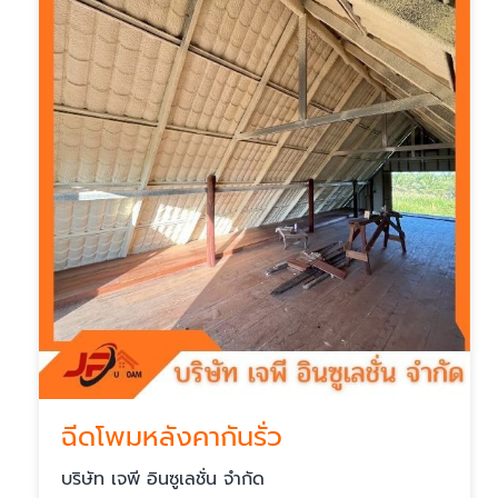
ฉีดโพมหลังคากันรั่ว
บริษัท เจพี อินซูเลชั่น จำกัด