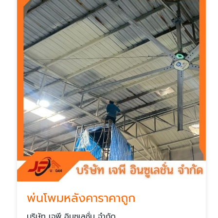
พ่นโพมหลังคาราคาถูก
บริษัท เจพี อินซูเลชั่น จำกัด