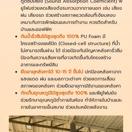
ดูดซับเสียง (Sound Absorption Coefficient) พี
ยูโฟมช่วยลดเสียงดังรบกวนจากภายนอก เช่น เสียง
ฝน เสียงรถ ช่วยสร้างสภาพแวดล้อมที่เงียบสงบ
เหมาะกับการพักผ่อนและการทำงาน ควรติดสำหรับ
บ้านและออฟฟิศ
กันน้ำรั่วซึมได้สูงสุดถึง 100%
PU Foam มี
โครงสร้างเซลล์ปิด (Closed-cell structure) ที่น้ำ
ไม่สามารถซึมผ่าน ได้ ช่วยป้องกันปัญหาหลังคารั่วซึม
ป้องกันความเสียหายที่อาจเกิดขึ้นกับโครงสร้าง
อาคารและทรัพย์สิน
ยืดอายุหลังคาได้ 10-15
ปี ขึ้นไป
ปกป้องหลังคาจาก
แสงแดด ฝน และมลภาวะต่างๆ ช่วยลดการเสื่อม
สภาพของหลังคา ช่วยยืดอายุการใช้งานของหลังคา
กักเก็บอุณหภูมิได้สูงสุดถึง 100%
และพียูโฟมยัง
ช่วยรักษาอุณหภูมิต่ำภายในห้อง ทำให้ภายในบ้านและ
ภายในอาคารเย็นสบาย ช่วยประหยัดพลังงาน