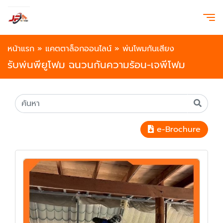
หน้าแรก
»
แคตตาล็อกออนไลน์
»
พ่นโพมกันเสียง
รับพ่นพียูโฟม ฉนวนกันความร้อน-เจพีโฟม
e-Brochure