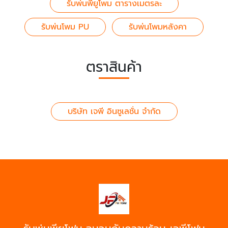
รับพ่นพียูโพม ตารางเมตรละ
รับพ่นโพม PU
รับพ่นโพมหลังคา
ตราสินค้า
บริษัท เจพี อินซูเลชั่น จำกัด