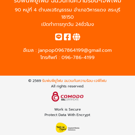
รับพ่นพียูโฟม ฉนวนกันความร้อน-เจพีโฟม
90 หมู่ที่ 4 ตำบลเจริญธรรม อำเภอวิหารแดง สระบุรี
18150
เปิดทำการทุกวัน 24ชั่วโมง
อีเมล :
janpop0967864199@gmail.com
โทรศัพท์ :
096-786-4199
© 2569
รับพ่นพียูโฟม ฉนวนกันความร้อน-เจพีโฟม
All rights reserved.
Work is Secure
Protect Data With Encrypt