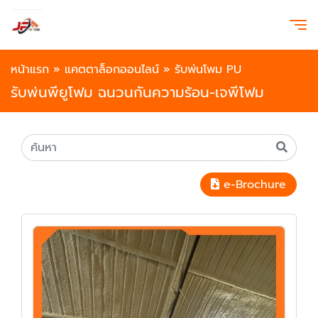
หน้าแรก
»
แคตตาล็อกออนไลน์
»
รับพ่นโพม PU
รับพ่นพียูโฟม ฉนวนกันความร้อน-เจพีโฟม
e-Brochure