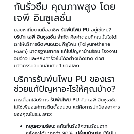
กันรั่วซึม คุณภาพสูง โดย
เจพี อินซูเลชั่น
มองหาทีมงานมืออาชีพ
รับพ่นโพม PU
อยู่ใช่ไหม?
บริษัท เจพี อินซูเลชั่น จำกัด
คือคำตอบที่คุณมั่นใจได้!
เราให้บริการฉีดพ่นฉนวนพียูโฟม (Polyurethane
Foam) มาตรฐานสากล แก้ไขปัญหาบ้านร้อน โรงงาน
อบอ้าว และหลังคารั่วซึมได้อย่างเด็ดขาด ด้วย
นวัตกรรมฉนวนอันดับ 1 ของโลก
บริการรับพ่นโพม PU ของเรา
ช่วยแก้ปัญหาอะไรให้คุณบ้าง?
การเลือกใช้บริการ
รับพ่นโพม PU
กับ เจพี อินซูเลชั่น
ไม่ใช่เพียงแค่การติดตั้งฉนวน แต่คือการปกป้องอาคาร
ของคุณในระยะยาว:
หยุดความร้อน:
สกัดกั้นรังสีความร้อนจาก
หลังคาได้มากกว่า 90% เปลี่ยนบ้านร้อนให้เย็น