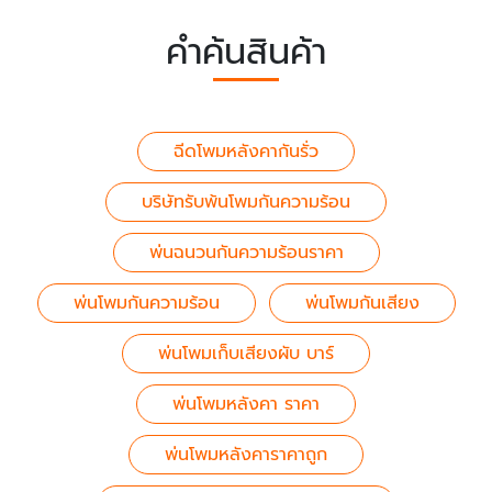
คำค้นสินค้า
ฉีดโพมหลังคากันรั่ว
บริษัทรับพ้นโพมกันความร้อน
พ่นฉนวนกันความร้อนราคา
พ่นโพมกันความร้อน
พ่นโพมกันเสียง
พ่นโพมเก็บเสียงผับ บาร์
พ่นโพมหลังคา ราคา
พ่นโพมหลังคาราคาถูก